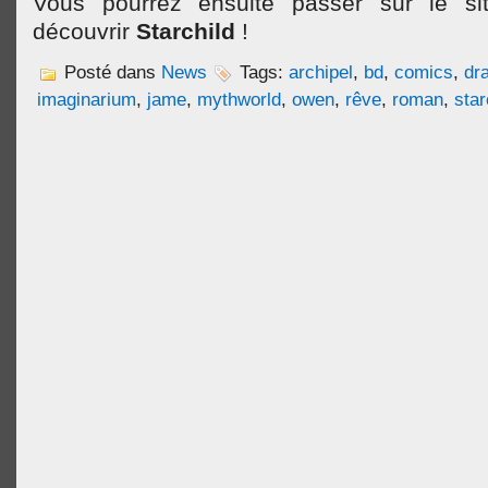
Vous pourrez ensuite passer sur le s
découvrir
Starchild
!
Posté dans
News
Tags:
archipel
,
bd
,
comics
,
dr
imaginarium
,
jame
,
mythworld
,
owen
,
rêve
,
roman
,
star